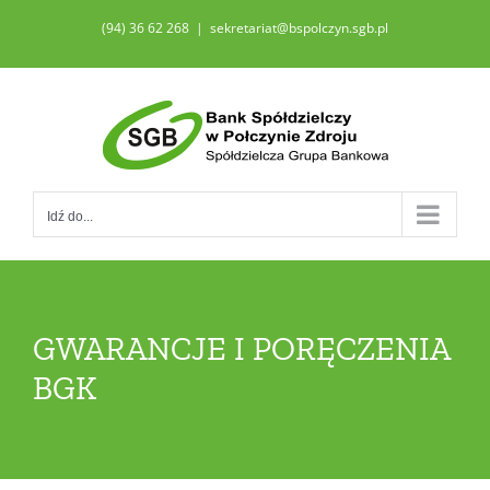
Przejdź
(94) 36 62 268
|
sekretariat@bspolczyn.sgb.pl
do
zawartości
Idź do...
GWARANCJE I PORĘCZENIA
BGK