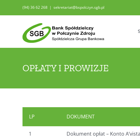
Przejdź
(94) 36 62 268
|
sekretariat@bspolczyn.sgb.pl
do
zawartości
OPŁATY I PROWIZJE
LP
DOKUMENT
1
Dokument opłat – Konto A’vist