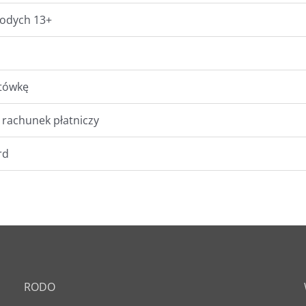
łodych 13+
otówkę
rachunek płatniczy
rd
RODO